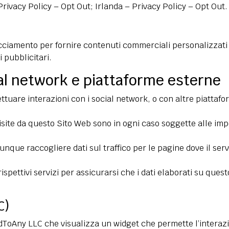
Privacy Policy
–
Opt Out
; Irlanda –
Privacy Policy
–
Opt Out
.
cciamento per fornire contenuti commerciali personalizzati
 pubblicitari.
al network e piattaforme esterne
fettuare interazioni con i social network, o con altre piattaf
isite da questo Sito Web sono in ogni caso soggette alle impo
nque raccogliere dati sul traffico per le pagine dove il serv
ispettivi servizi per assicurarsi che i dati elaborati su que
C)
dToAny LLC che visualizza un widget che permette l’interaz