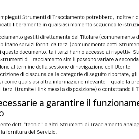
 impiegati Strumenti di Tracciamento potrebbero, inoltre ric
vocato liberamente in qualsiasi momento seguendo le istruz
cciamento gestiti direttamente dal Titolare (comunemente d
ilitano servizi forniti da terzi (comunemente detti Strument
i questo documento, tali terzi hanno accesso ai rispettivi S
 Strumenti di Tracciamento simili possono variare a seconda 
dono al termine della sessione di navigazione dell’Utente.
crizione di ciascuna delle categorie di seguito riportate, gl
sì come qualsiasi altra informazione rilevante – quale la pr
ri terzi (tramite i link messi a disposizione) o contattando il T
ecessarie a garantire il funzionam
io
te detti “tecnici” o altri Strumenti di Tracciamento analog
la fornitura del Servizio.