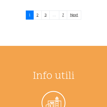
1
2
3
...
7
Next
Info utili