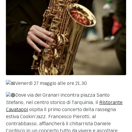
Venerdì 27 maggio alle ore 21,30
Dove via dei Granari incontra piazza Santo
Stefano, nel centro storico di Tarquinia, il
Ristorante
Cavatappi
ospita il primo concerto della rassegna
estiva Cookin’Jazz. Francesco Pierotti, al
contrabbasso, affiancherà il chitarrista Daniele
Cordisco in un concerto tutto da vivere e ascoltare,