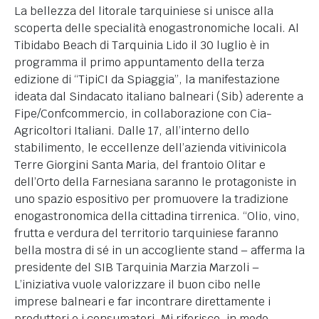
La bellezza del litorale tarquiniese si unisce alla
scoperta delle specialità enogastronomiche locali. Al
Tibidabo Beach di Tarquinia Lido il 30 luglio è in
programma il primo appuntamento della terza
edizione di “TipiCI da Spiaggia”, la manifestazione
ideata dal Sindacato italiano balneari (Sib) aderente a
Fipe/Confcommercio, in collaborazione con Cia-
Agricoltori Italiani. Dalle 17, all’interno dello
stabilimento, le eccellenze dell’azienda vitivinicola
Terre Giorgini Santa Maria, del frantoio Olitar e
dell’Orto della Farnesiana saranno le protagoniste in
uno spazio espositivo per promuovere la tradizione
enogastronomica della cittadina tirrenica. “Olio, vino,
frutta e verdura del territorio tarquiniese faranno
bella mostra di sé in un accogliente stand – afferma la
presidente del SIB Tarquinia Marzia Marzoli –
L’iniziativa vuole valorizzare il buon cibo nelle
imprese balneari e far incontrare direttamente i
produttori e i consumatori. Mi riferisco, in modo