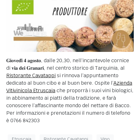
𝐆𝐢𝐨𝐯𝐞𝐝𝐢̀ 𝟒 𝐚𝐠𝐨𝐬𝐭𝐨, dalle 20,30, nell’incantevole cornice
di 𝐯𝐢𝐚 𝐝𝐞𝐢 𝐆𝐫𝐚𝐧𝐚𝐫𝐢, nel centro storico di Tarquinia, al
Ristorante Cavatappi
si rinnova l’appuntamento
dedicato al buon cibo e al buon bere. Ospite l’
Azienda
Vitivinicola Etruscaia
che proporrà i suoi vini biologici,
in abbinamento ai piatti della tradizione, e farà
conoscere l’affascinante mondo del nettare di Bacco.
Per informazioni e prenotazioni il numero di telefono
è 0766 842303
Etruscaia
Ristorante Cavatappi
Vino